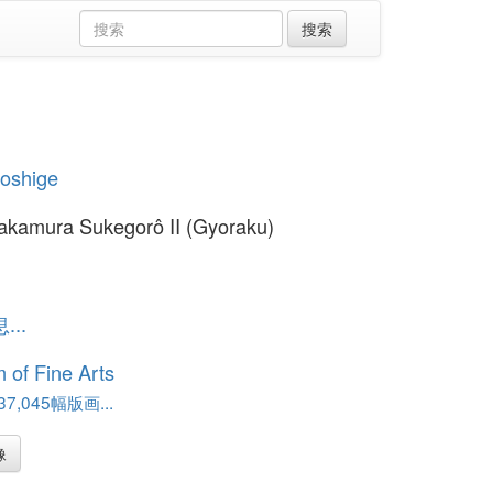
yoshige
akamura Sukegorô II (Gyoraku)
..
of Fine Arts
,045幅版画...
像