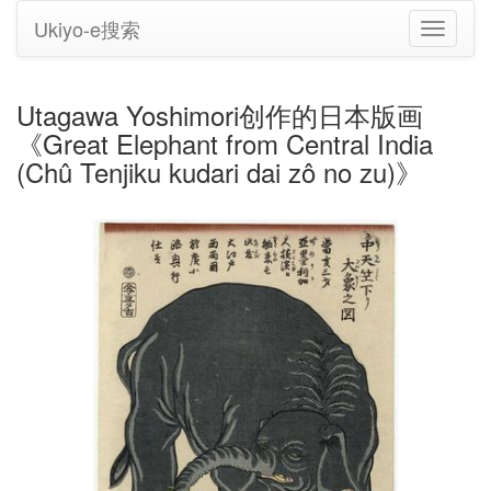
Ukiyo-e搜索
切
换
导
航
Utagawa Yoshimori创作的日本版画
《Great Elephant from Central India
(Chû Tenjiku kudari dai zô no zu)》