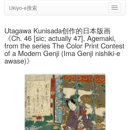
Ukiyo-e搜索
切
换
导
航
Utagawa Kunisada创作的日本版画
《Ch. 46 [sic; actually 47], Agemaki,
from the series The Color Print Contest
of a Modern Genji (Ima Genji nishiki-e
awase)》