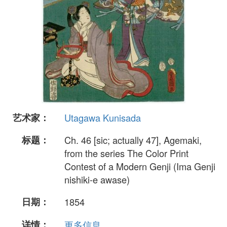
艺术家：
Utagawa Kunisada
标题：
Ch. 46 [sic; actually 47], Agemaki,
from the series The Color Print
Contest of a Modern Genji (Ima Genji
nishiki-e awase)
日期：
1854
详情：
更多信息...