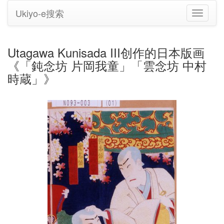
Ukiyo-e搜索
切
换
导
航
Utagawa Kunisada III创作的日本版画
《「鈍念坊 片岡我童」「雲念坊 中村
時蔵」》