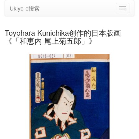
Ukiyo-e搜索
切
换
导
航
Toyohara Kunichika创作的日本版画
《「和恵内 尾上菊五郎」》