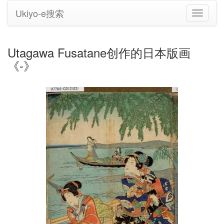
Ukiyo-e搜索
切
换
导
航
Utagawa Fusatane创作的日本版画
《-》