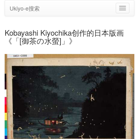
Ukiyo-e搜索
切
换
导
航
Kobayashi Kiyochika创作的日本版画
《「[御茶の水螢]」》