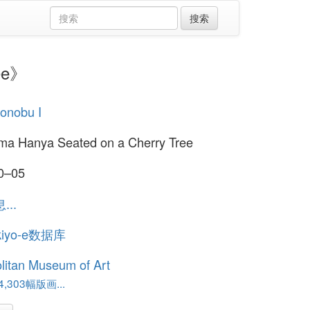
ee》
yonobu I
ma Hanya Seated on a Cherry Tree
00–05
..
kiyo-e数据库
litan Museum of Art
,303幅版画...