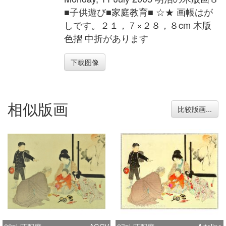
■子供遊び■家庭教育■ ☆★ 画帳はが
しです。２１，７×２８，８cm 木版
色摺 中折があります
下载图像
相似版画
比较版画...