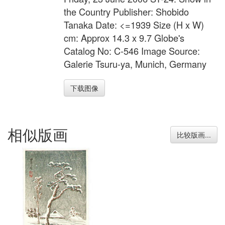
the Country Publisher: Shobido
Tanaka Date: <=1939 Size (H x W)
cm: Approx 14.3 x 9.7 Globe's
Catalog No: C-546 Image Source:
Galerie Tsuru-ya, Munich, Germany
下载图像
相似版画
比较版画...