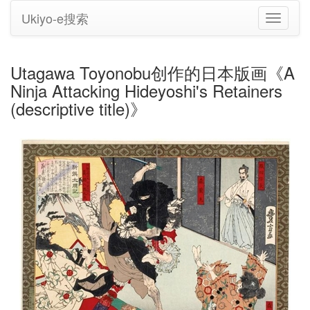
Ukiyo-e搜索
切
换
导
航
Utagawa Toyonobu创作的日本版画《A
Ninja Attacking Hideyoshi's Retainers
(descriptive title)》