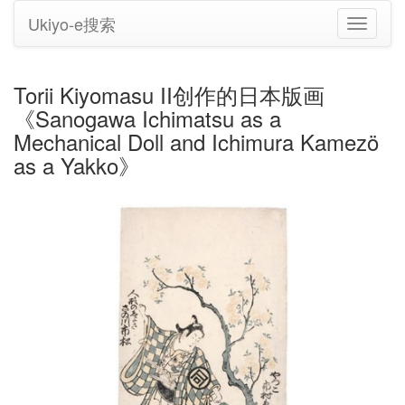
Ukiyo-e搜索
切
换
导
航
Torii Kiyomasu II创作的日本版画
《Sanogawa Ichimatsu as a
Mechanical Doll and Ichimura Kamezö
as a Yakko》