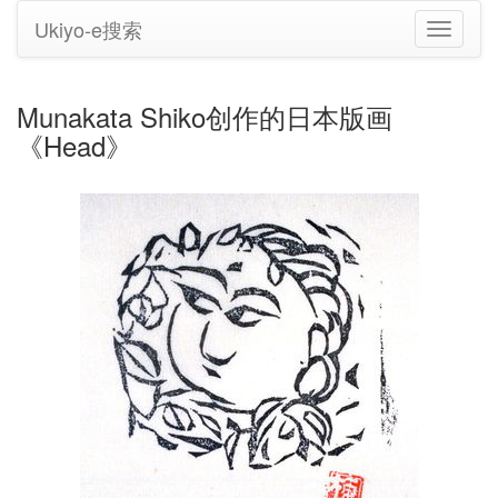
Ukiyo-e搜索
切
换
导
航
Munakata Shiko创作的日本版画
《Head》