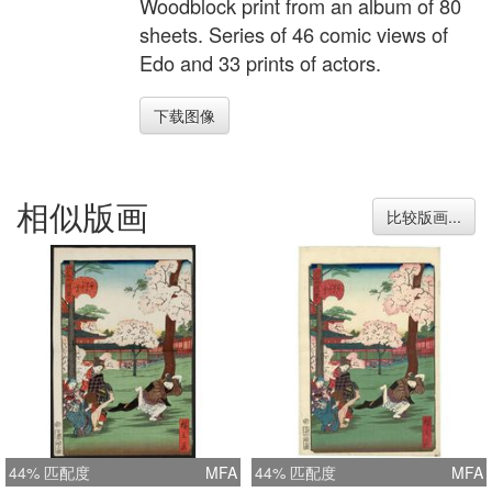
Woodblock print from an album of 80
sheets. Series of 46 comic views of
Edo and 33 prints of actors.
下载图像
相似版画
比较版画...
44% 匹配度
MFA
44% 匹配度
MFA