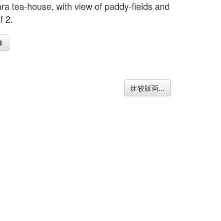
ra tea-house, with view of paddy-fields and
f 2.
像
比较版画...