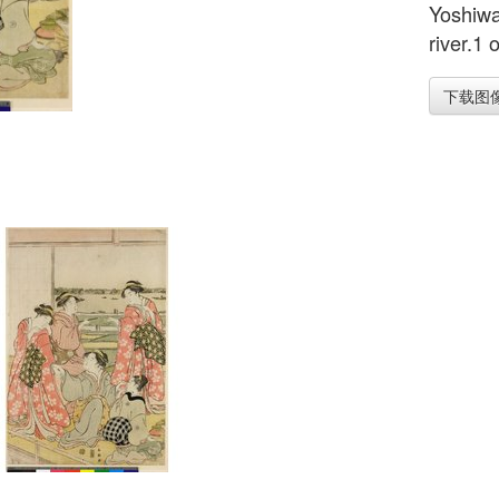
Yoshiwa
river.1 o
下载图