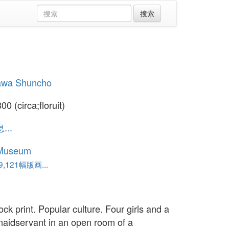
awa Shuncho
0 (circa;floruit)
..
 Museum
,121幅版画...
ck print. Popular culture. Four girls and a
aidservant in an open room of a