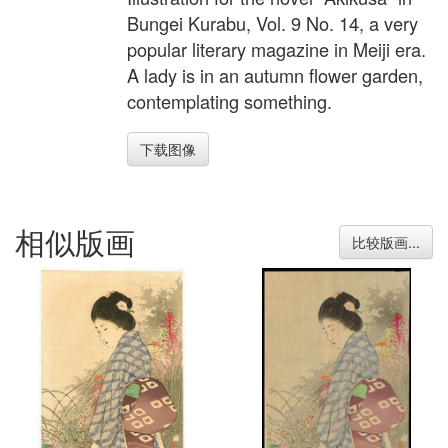
Bungei Kurabu, Vol. 9 No. 14, a very
popular literary magazine in Meiji era.
A lady is in an autumn flower garden,
contemplating something.
下载图像
相似版画
比较版画...