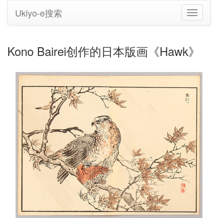
Ukiyo-e搜索
切
换
导
航
Kono Bairei创作的日本版画《Hawk》