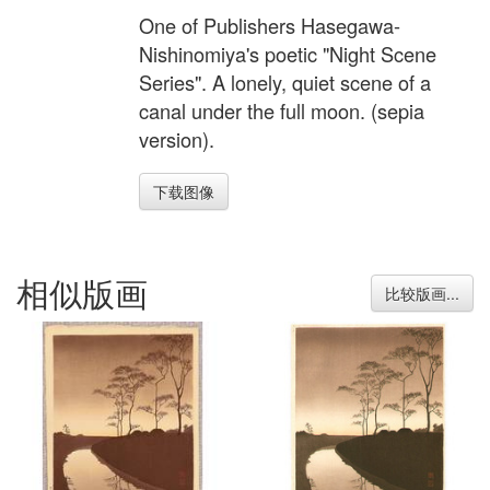
One of Publishers Hasegawa-
Nishinomiya's poetic "Night Scene
Series". A lonely, quiet scene of a
canal under the full moon. (sepia
version).
下载图像
相似版画
比较版画...