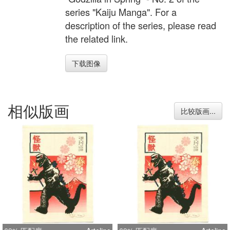
series "Kaiju Manga". For a
description of the series, please read
the related link.
下载图像
相似版画
比较版画...