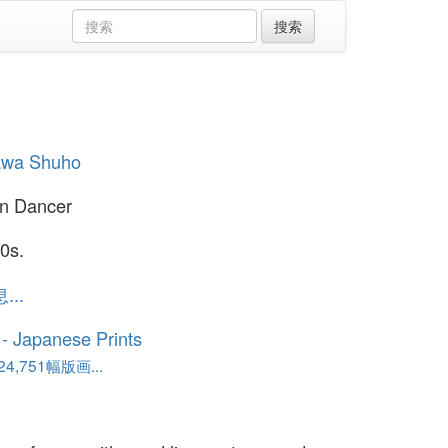
wa Shuho
on Dancer
0s.
..
o - Japanese Prints
,751幅版画...