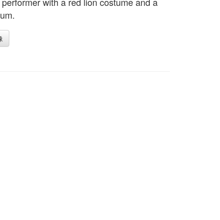
t performer with a red lion costume and a
rum.
像