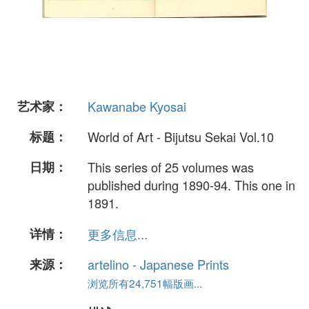
艺术家：
Kawanabe Kyosai
标题：
World of Art - Bijutsu Sekai Vol.10
日期：
This series of 25 volumes was
published during 1890-94. This one in
1891.
详情：
更多信息...
来源：
artelino - Japanese Prints
浏览所有24,751幅版画...