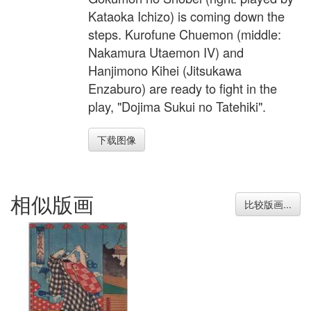
Kataoka Ichizo) is coming down the
steps. Kurofune Chuemon (middle:
Nakamura Utaemon IV) and
Hanjimono Kihei (Jitsukawa
Enzaburo) are ready to fight in the
play, "Dojima Sukui no Tatehiki".
下载图像
相似版画
比较版画...