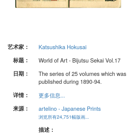
艺术家：
Katsushika Hokusai
标题：
World of Art - Bijutsu Sekai Vol.17
日期：
The series of 25 volumes which was
published during 1890-94.
详情：
更多信息...
来源：
artelino - Japanese Prints
浏览所有24,751幅版画...
描述：