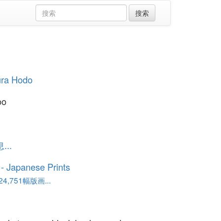
ura Hodo
oo
..
o - Japanese Prints
,751幅版画...