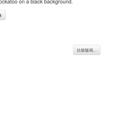
ockatoo on a black background.
像
比较版画...