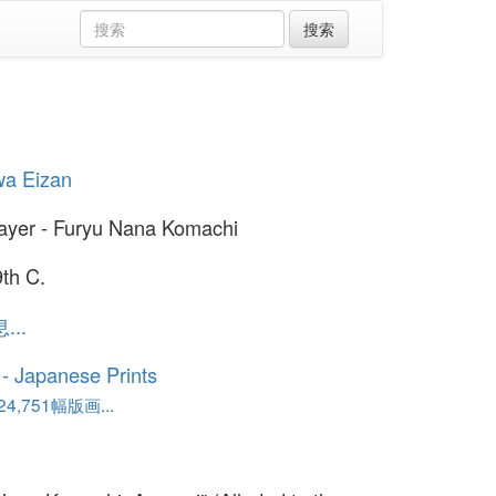
wa Eizan
ayer - Furyu Nana Komachi
9th C.
..
o - Japanese Prints
,751幅版画...