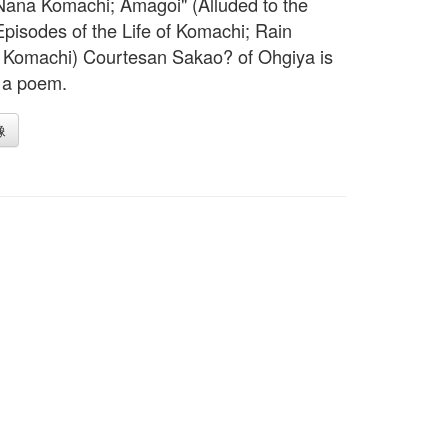
Nana Komachi; Amagoi" (Alluded to the
pisodes of the Life of Komachi; Rain
 Komachi) Courtesan Sakao? of Ohgiya is
 a poem.
像