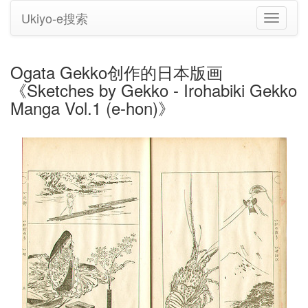
Ukiyo-e搜索
切
换
导
航
Ogata Gekko创作的日本版画
《Sketches by Gekko - Irohabiki Gekko
Manga Vol.1 (e-hon)》