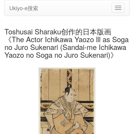
Ukiyo-e搜索
切
换
导
航
Toshusai Sharaku创作的日本版画
《The Actor Ichikawa Yaozo lll as Soga
no Juro Sukenari (Sandai-me Ichikawa
Yaozo no Soga no Juro Sukenari)》