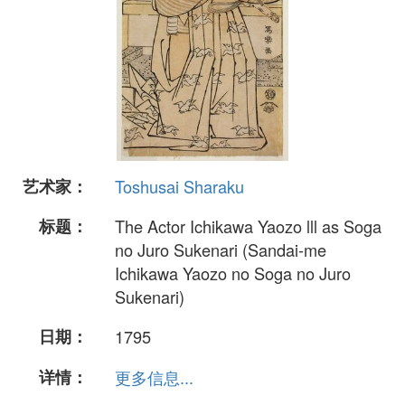
艺术家：
Toshusai Sharaku
标题：
The Actor Ichikawa Yaozo lll as Soga
no Juro Sukenari (Sandai-me
Ichikawa Yaozo no Soga no Juro
Sukenari)
日期：
1795
详情：
更多信息...