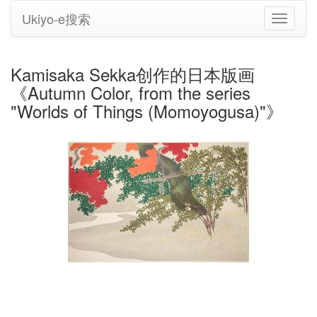
Ukiyo-e搜索
切
换
导
航
Kamisaka Sekka创作的日本版画
《Autumn Color, from the series
"Worlds of Things (Momoyogusa)"》