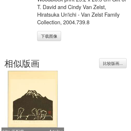
T. David and Cindy Van Zelst,
Hiratsuka Un'ichi - Van Zelst Family
Collection, 2004.739.8
下载图像
相似版画
比较版画...