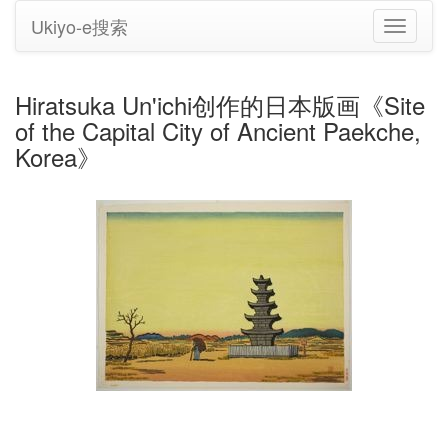
Ukiyo-e搜索
切
换
导
航
Hiratsuka Un'ichi创作的日本版画《Site
of the Capital City of Ancient Paekche,
Korea》