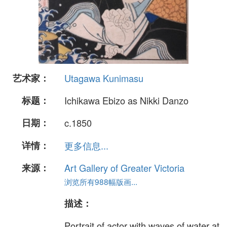
艺术家：
Utagawa Kunimasu
标题：
Ichikawa Ebizo as Nikki Danzo
日期：
c.1850
详情：
更多信息...
来源：
Art Gallery of Greater Victoria
浏览所有988幅版画...
描述：
Portrait of actor with waves of water at