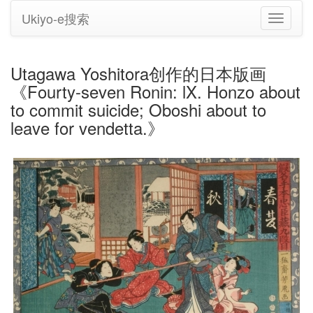
Ukiyo-e搜索
切
换
导
航
Utagawa Yoshitora创作的日本版画
《Fourty-seven Ronin: lX. Honzo about
to commit suicide; Oboshi about to
leave for vendetta.》