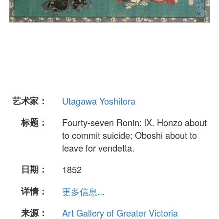
艺术家：
Utagawa Yoshitora
标题：
Fourty-seven Ronin: lX. Honzo about
to commit suicide; Oboshi about to
leave for vendetta.
日期：
1852
详情：
更多信息...
来源：
Art Gallery of Greater Victoria